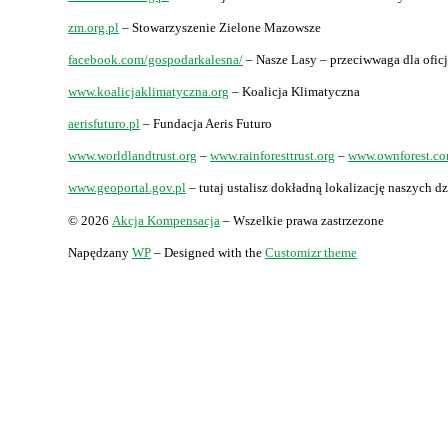
zm.org.pl
– Stowarzyszenie Zielone Mazowsze
facebook.com/gospodarkalesna/
– Nasze Lasy – przeciwwaga dla ofi
www.koalicjaklimatyczna.org
– Koalicja Klimatyczna
aerisfuturo.pl
– Fundacja Aeris Futuro
www.worldlandtrust.org
–
www.rainforesttrust.org
–
www.ownforest.c
www.geoportal.gov.pl
– tutaj ustalisz dokładną lokalizację naszych dz
© 2026
Akcja Kompensacja
– Wszelkie prawa zastrzezone
Napędzany
WP
– Designed with the
Customizr theme