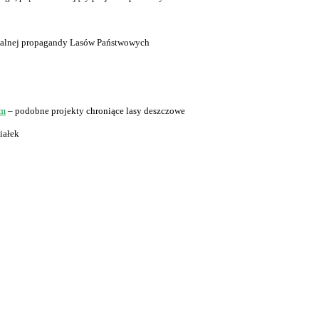
cjalnej propagandy Lasów Państwowych
om
– podobne projekty chroniące lasy deszczowe
iałek