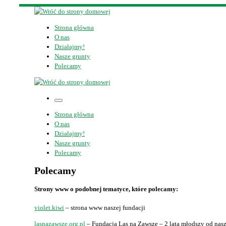
Skip
to
content
Strona główna
O nas
Działajmy!
Nasze grunty
Polecamy
Menu
Strona główna
O nas
Działajmy!
Nasze grunty
Polecamy
Polecamy
Strony www o podobnej tematyce, które polecamy:
violet.kiwi
– strona www naszej fundacji
lasnazawsze.org.pl
– Fundacja Las na Zawsze – 2 lata młodszy od nasz